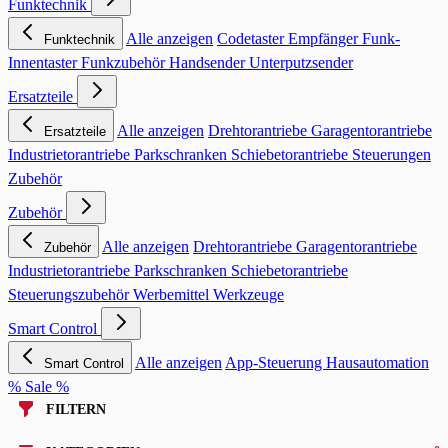
Funktechnik
Alle anzeigen
Codetaster
Empfänger
Funk-
Funktechnik
Innentaster
Funkzubehör
Handsender
Unterputzsender
Ersatzteile
Alle anzeigen
Drehtorantriebe
Garagentorantriebe
Ersatzteile
Industrietorantriebe
Parkschranken
Schiebetorantriebe
Steuerungen
Zubehör
Zubehör
Alle anzeigen
Drehtorantriebe
Garagentorantriebe
Zubehör
Industrietorantriebe
Parkschranken
Schiebetorantriebe
Steuerungszubehör
Werbemittel
Werkzeuge
Smart Control
Alle anzeigen
App-Steuerung
Hausautomation
Smart Control
% Sale %
FILTERN