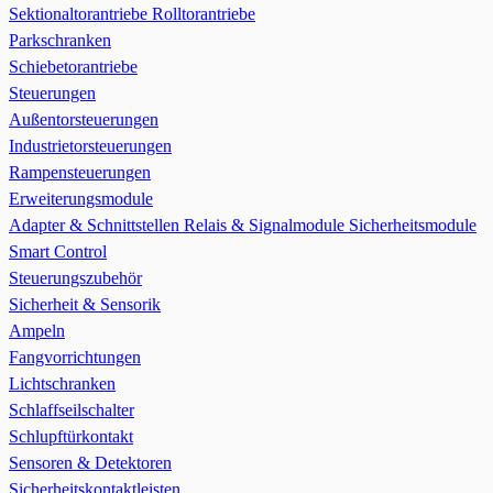
Sektionaltorantriebe
Rolltorantriebe
Parkschranken
Schiebetorantriebe
Steuerungen
Außentorsteuerungen
Industrietorsteuerungen
Rampensteuerungen
Erweiterungsmodule
Adapter & Schnittstellen
Relais & Signalmodule
Sicherheitsmodule
Smart Control
Steuerungszubehör
Sicherheit & Sensorik
Ampeln
Fangvorrichtungen
Lichtschranken
Schlaffseilschalter
Schlupftürkontakt
Sensoren & Detektoren
Sicherheitskontaktleisten