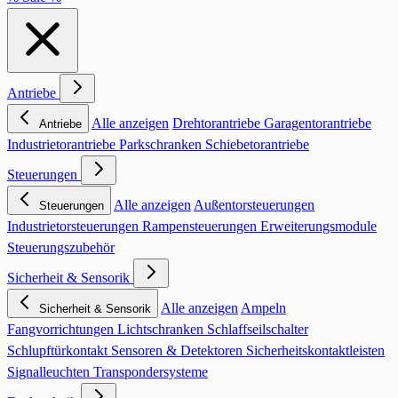
Antriebe
Alle anzeigen
Drehtorantriebe
Garagentorantriebe
Antriebe
Industrietorantriebe
Parkschranken
Schiebetorantriebe
Steuerungen
Alle anzeigen
Außentorsteuerungen
Steuerungen
Industrietorsteuerungen
Rampensteuerungen
Erweiterungsmodule
Steuerungszubehör
Sicherheit & Sensorik
Alle anzeigen
Ampeln
Sicherheit & Sensorik
Fangvorrichtungen
Lichtschranken
Schlaffseilschalter
Schlupftürkontakt
Sensoren & Detektoren
Sicherheitskontaktleisten
Signalleuchten
Transpondersysteme