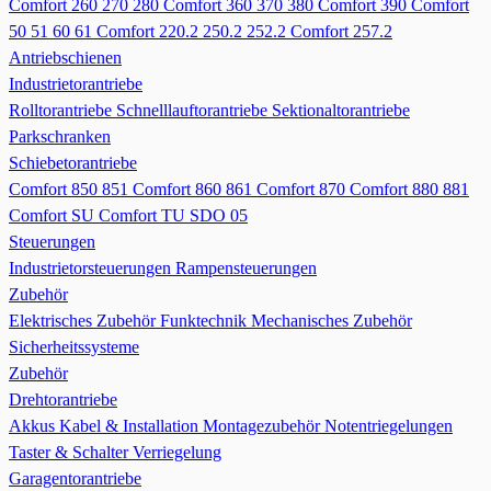
Comfort 260 270 280
Comfort 360 370 380
Comfort 390
Comfort
50 51 60 61
Comfort 220.2 250.2 252.2
Comfort 257.2
Antriebschienen
Industrietorantriebe
Rolltorantriebe
Schnelllauftorantriebe
Sektionaltorantriebe
Parkschranken
Schiebetorantriebe
Comfort 850 851
Comfort 860 861
Comfort 870
Comfort 880 881
Comfort SU
Comfort TU
SDO 05
Steuerungen
Industrietorsteuerungen
Rampensteuerungen
Zubehör
Elektrisches Zubehör
Funktechnik
Mechanisches Zubehör
Sicherheitssysteme
Zubehör
Drehtorantriebe
Akkus
Kabel & Installation
Montagezubehör
Notentriegelungen
Taster & Schalter
Verriegelung
Garagentorantriebe