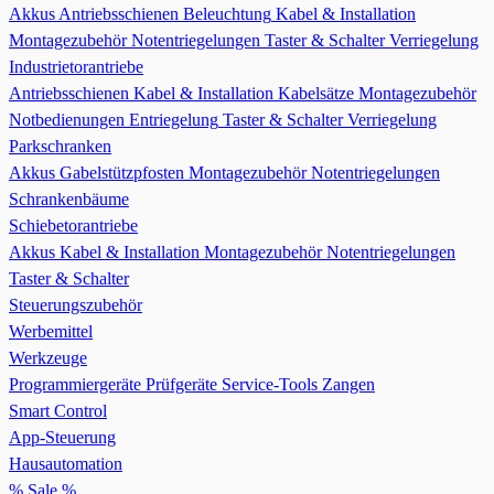
Akkus
Antriebsschienen
Beleuchtung
Kabel & Installation
Montagezubehör
Notentriegelungen
Taster & Schalter
Verriegelung
Industrietorantriebe
Antriebsschienen
Kabel & Installation
Kabelsätze
Montagezubehör
Notbedienungen Entriegelung
Taster & Schalter
Verriegelung
Parkschranken
Akkus
Gabelstützpfosten
Montagezubehör
Notentriegelungen
Schrankenbäume
Schiebetorantriebe
Akkus
Kabel & Installation
Montagezubehör
Notentriegelungen
Taster & Schalter
Steuerungszubehör
Werbemittel
Werkzeuge
Programmiergeräte
Prüfgeräte
Service-Tools
Zangen
Smart Control
App-Steuerung
Hausautomation
% Sale %