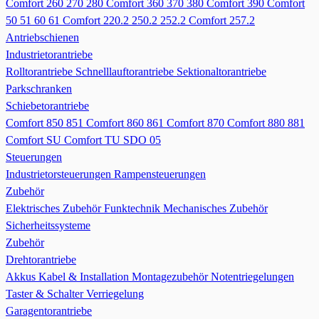
Comfort 260 270 280
Comfort 360 370 380
Comfort 390
Comfort
50 51 60 61
Comfort 220.2 250.2 252.2
Comfort 257.2
Antriebschienen
Industrietorantriebe
Rolltorantriebe
Schnelllauftorantriebe
Sektionaltorantriebe
Parkschranken
Schiebetorantriebe
Comfort 850 851
Comfort 860 861
Comfort 870
Comfort 880 881
Comfort SU
Comfort TU
SDO 05
Steuerungen
Industrietorsteuerungen
Rampensteuerungen
Zubehör
Elektrisches Zubehör
Funktechnik
Mechanisches Zubehör
Sicherheitssysteme
Zubehör
Drehtorantriebe
Akkus
Kabel & Installation
Montagezubehör
Notentriegelungen
Taster & Schalter
Verriegelung
Garagentorantriebe