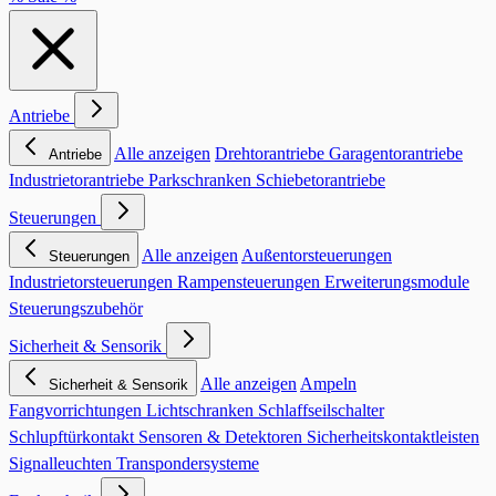
Antriebe
Alle anzeigen
Drehtorantriebe
Garagentorantriebe
Antriebe
Industrietorantriebe
Parkschranken
Schiebetorantriebe
Steuerungen
Alle anzeigen
Außentorsteuerungen
Steuerungen
Industrietorsteuerungen
Rampensteuerungen
Erweiterungsmodule
Steuerungszubehör
Sicherheit & Sensorik
Alle anzeigen
Ampeln
Sicherheit & Sensorik
Fangvorrichtungen
Lichtschranken
Schlaffseilschalter
Schlupftürkontakt
Sensoren & Detektoren
Sicherheitskontaktleisten
Signalleuchten
Transpondersysteme