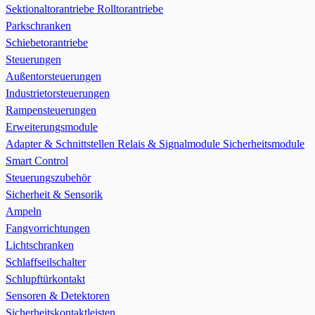
Sektionaltorantriebe
Rolltorantriebe
Parkschranken
Schiebetorantriebe
Steuerungen
Außentorsteuerungen
Industrietorsteuerungen
Rampensteuerungen
Erweiterungsmodule
Adapter & Schnittstellen
Relais & Signalmodule
Sicherheitsmodule
Smart Control
Steuerungszubehör
Sicherheit & Sensorik
Ampeln
Fangvorrichtungen
Lichtschranken
Schlaffseilschalter
Schlupftürkontakt
Sensoren & Detektoren
Sicherheitskontaktleisten