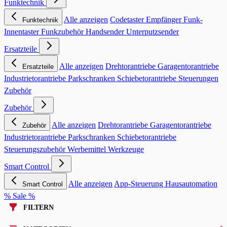
Funktechnik
Alle anzeigen
Codetaster
Empfänger
Funk-
Funktechnik
Innentaster
Funkzubehör
Handsender
Unterputzsender
Ersatzteile
Alle anzeigen
Drehtorantriebe
Garagentorantriebe
Ersatzteile
Industrietorantriebe
Parkschranken
Schiebetorantriebe
Steuerungen
Zubehör
Zubehör
Alle anzeigen
Drehtorantriebe
Garagentorantriebe
Zubehör
Industrietorantriebe
Parkschranken
Schiebetorantriebe
Steuerungszubehör
Werbemittel
Werkzeuge
Smart Control
Alle anzeigen
App-Steuerung
Hausautomation
Smart Control
% Sale %
FILTERN