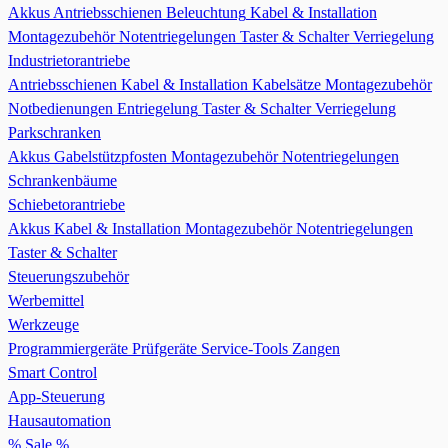
Akkus
Antriebsschienen
Beleuchtung
Kabel & Installation
Montagezubehör
Notentriegelungen
Taster & Schalter
Verriegelung
Industrietorantriebe
Antriebsschienen
Kabel & Installation
Kabelsätze
Montagezubehör
Notbedienungen Entriegelung
Taster & Schalter
Verriegelung
Parkschranken
Akkus
Gabelstützpfosten
Montagezubehör
Notentriegelungen
Schrankenbäume
Schiebetorantriebe
Akkus
Kabel & Installation
Montagezubehör
Notentriegelungen
Taster & Schalter
Steuerungszubehör
Werbemittel
Werkzeuge
Programmiergeräte
Prüfgeräte
Service-Tools
Zangen
Smart Control
App-Steuerung
Hausautomation
% Sale %