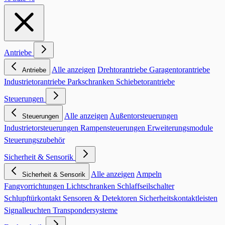
Antriebe
Alle anzeigen
Drehtorantriebe
Garagentorantriebe
Antriebe
Industrietorantriebe
Parkschranken
Schiebetorantriebe
Steuerungen
Alle anzeigen
Außentorsteuerungen
Steuerungen
Industrietorsteuerungen
Rampensteuerungen
Erweiterungsmodule
Steuerungszubehör
Sicherheit & Sensorik
Alle anzeigen
Ampeln
Sicherheit & Sensorik
Fangvorrichtungen
Lichtschranken
Schlaffseilschalter
Schlupftürkontakt
Sensoren & Detektoren
Sicherheitskontaktleisten
Signalleuchten
Transpondersysteme