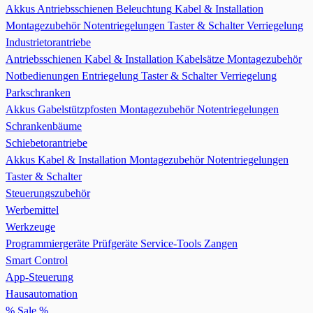
Akkus
Antriebsschienen
Beleuchtung
Kabel & Installation
Montagezubehör
Notentriegelungen
Taster & Schalter
Verriegelung
Industrietorantriebe
Antriebsschienen
Kabel & Installation
Kabelsätze
Montagezubehör
Notbedienungen Entriegelung
Taster & Schalter
Verriegelung
Parkschranken
Akkus
Gabelstützpfosten
Montagezubehör
Notentriegelungen
Schrankenbäume
Schiebetorantriebe
Akkus
Kabel & Installation
Montagezubehör
Notentriegelungen
Taster & Schalter
Steuerungszubehör
Werbemittel
Werkzeuge
Programmiergeräte
Prüfgeräte
Service-Tools
Zangen
Smart Control
App-Steuerung
Hausautomation
% Sale %