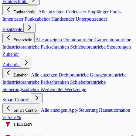
Funktechnik
Alle anzeigen
Codetaster
Empfänger
Funk-
Funktechnik
Innentaster
Funkzubehör
Handsender
Unterputzsender
Ersatzteile
Alle anzeigen
Drehtorantriebe
Garagentorantriebe
Ersatzteile
Industrietorantriebe
Parkschranken
Schiebetorantriebe
Steuerungen
Zubehör
Zubehör
Alle anzeigen
Drehtorantriebe
Garagentorantriebe
Zubehör
Industrietorantriebe
Parkschranken
Schiebetorantriebe
Steuerungszubehör
Werbemittel
Werkzeuge
Smart Control
Alle anzeigen
App-Steuerung
Hausautomation
Smart Control
% Sale %
FILTERN