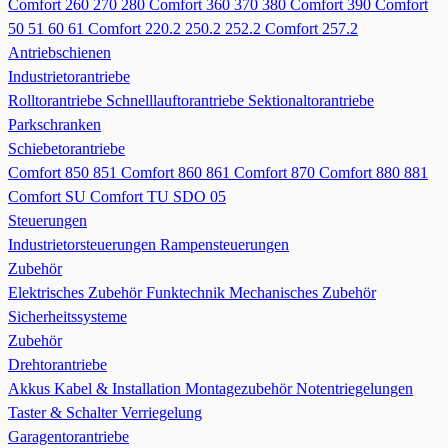
Comfort 260 270 280
Comfort 360 370 380
Comfort 390
Comfort
50 51 60 61
Comfort 220.2 250.2 252.2
Comfort 257.2
Antriebschienen
Industrietorantriebe
Rolltorantriebe
Schnelllauftorantriebe
Sektionaltorantriebe
Parkschranken
Schiebetorantriebe
Comfort 850 851
Comfort 860 861
Comfort 870
Comfort 880 881
Comfort SU
Comfort TU
SDO 05
Steuerungen
Industrietorsteuerungen
Rampensteuerungen
Zubehör
Elektrisches Zubehör
Funktechnik
Mechanisches Zubehör
Sicherheitssysteme
Zubehör
Drehtorantriebe
Akkus
Kabel & Installation
Montagezubehör
Notentriegelungen
Taster & Schalter
Verriegelung
Garagentorantriebe